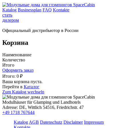
Katalog
Businessplan
FAQ
Kontakte
стать
дилером
Официальный дистрибьютор в России
Корзина
Наименование
Количество
Итого
Оформить заказ
Итого:
0
₽
Ваша корзина пуста.
Перейти в
Каталог
Zum Katalog wechseln
Modulhäuser für Glamping und Landhotels
Adresse:
DE, Wittlich 54516, Friedrichstr. 47
+49 1718 767644
Katalog
AGB
Datenschutz
Disclaimer
Impressum
Kontakte